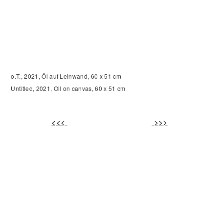
o.T., 2021,
Öl auf Leinwand,
60 x 51 cm
Untitled, 2021,
Oil on canvas,
60 x 51 cm
<<<
>>>